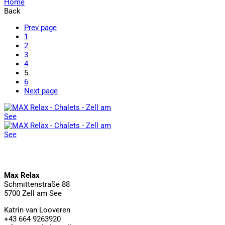
Home
Back
Prev page
1
2
3
4
5
6
Next page
Max Relax
Schmittenstraße 88
5700 Zell am See
Katrin van Looveren
+43 664 9263920